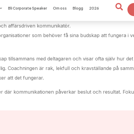
Bli Corporate Speaker
Om oss
Blogg
2026
och affärsdriven kommunikatör.
organisationer som behöver få sina budskap att fungera i ve
kap tillsammans med deltagaren och visar ofta själv hur det
tydlig. Coachningen är rak, lekfull och kravställande på sa
er att det fungerar.
r där kommunikationen påverkar beslut och resultat. Fokus 