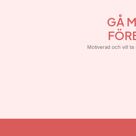
GÅ M
FÖR
Motiverad och vill ta 