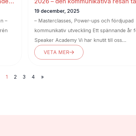
de i
2026 – den kommunikativa resan ta
nya språng
19 december, 2025
én –
– Masterclasses, Power-ups och fördjupad
ärén
kommunikativ utveckling Ett spännande år f
Speaker Academy Vi har knutit till oss
samarbeten, nyligen...
VETA MER
1
2
3
4
»