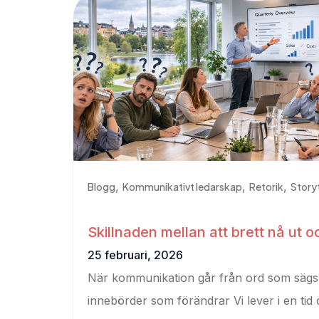
,
,
,
Blogg
Kommunikativt ledarskap
Retorik
Storyt
Skillnaden mellan att brett nå ut o
effektivt nå in
25 februari, 2026
När kommunikation går från ord som sägs t
innebörder som förändrar Vi lever i en tid 