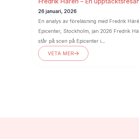
Fredrik Härén – En upptäcktsresan
kreativitet
26 januari, 2026
En analys av föreläsning med Fredrik Här
Epicenter, Stockholm, jan 2026 Fredrik H
står på scen på Epicenter i...
VETA MER