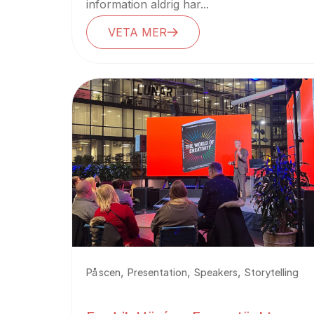
information aldrig har...
VETA MER
,
,
,
På scen
Presentation
Speakers
Storytelling