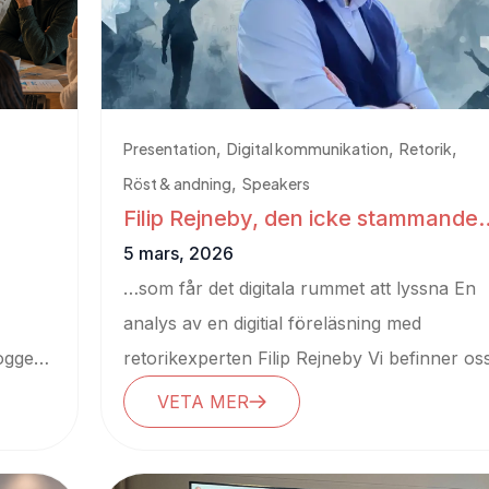
,
,
,
Presentation
Digital kommunikation
Retorik
,
Röst & andning
Speakers
Filip Rejneby, den icke stammande
retorikern…
5 mars, 2026
…som får det digitala rummet att lyssna En
analys av en digitial föreläsning med
loggen
retorikexperten Filip Rejneby Vi befinner oss.
VETA MER