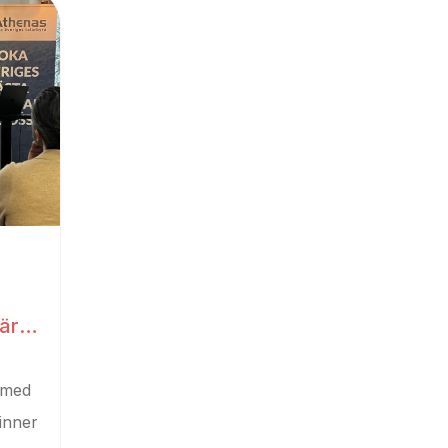
är
mmed
finner