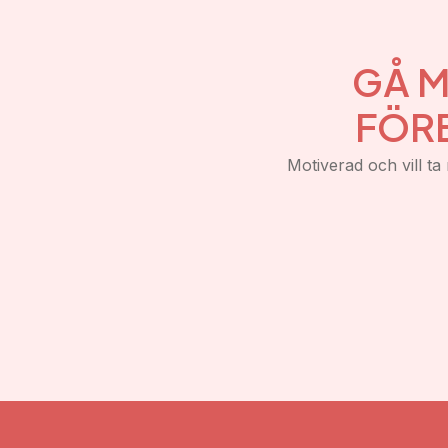
GÅ M
FÖR
Motiverad och vill ta 