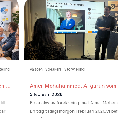
,
,
elling
På scen
Speakers
Storytelling
ch att
Amer Mohahammed, AI gurun som 
före med att förutse
5 februari, 2026
ill
En analys av föreläsning med Amer Moha
där
En tidig tisdagsmorgon i februari 2026.Vi be