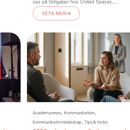
oss på Götgatan hos United Spaces,...
VETA MER
,
,
Academynews
Kommunikation
,
Kommunikativt ledarskap
Tips & tricks