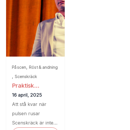
,
På scen
Röst & andning
,
Scenskräck
Praktisk
vägledning mot
16 april, 2025
scenskräck
Att stå kvar när
pulsen rusar
Scenskräck är inte