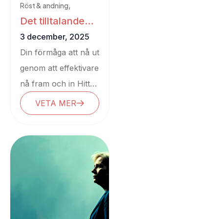
,
Röst & andning
Det tilltalande
Tips & tricks
tilltalet
3 december, 2025
Din förmåga att nå ut
genom att effektivare
nå fram och in Hitta
rätt rytm i ditt
VETA MER
personliga sätt att...