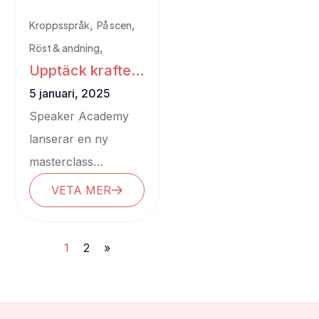
,
,
Kroppsspråk
På scen
,
Röst & andning
Upptäck kraften
Storytelling
i scenpoesi och
5 januari, 2025
gestaltning
Speaker Academy
lanserar en ny
masterclass
Funderar du ibland
VETA MER
på hur du skulle
kunna få ut ditt
1
2
»
budskap lite bättre?...