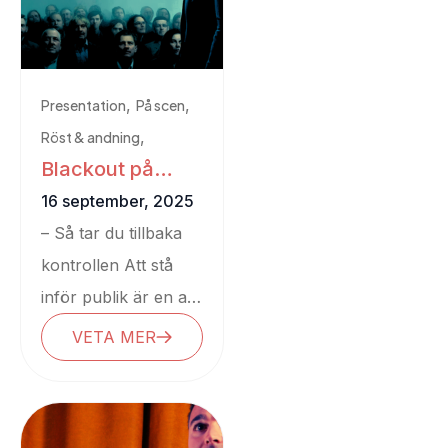
,
,
Presentation
På scen
,
Röst & andning
Blackout på
,
Scenskräck
scen?
16 september, 2025
Tips & tricks
– Så tar du tillbaka
kontrollen Att stå
inför publik är en av
de mest kraftfulla
VETA MER
kommunikativa
situationer vi
människor...