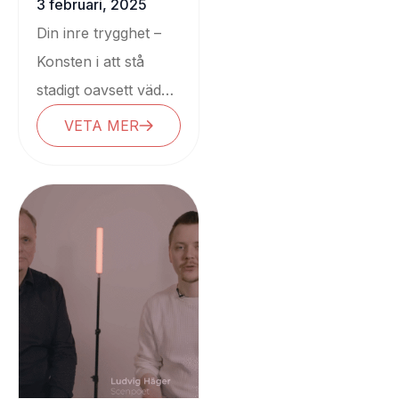
fundamentet
3 februari, 2025
Tips & tricks
Din inre trygghet –
Konsten i att stå
stadigt oavsett väder
Att ta plats på en
VETA MER
scen eller i ett...