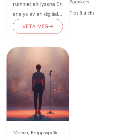
Speakers
retorikern…
rummet att lyssna En
Tips & tricks
analys av en digitial
föreläsning med
VETA MER
retorikexperten Filip
Rejneby Vi befinner
oss...
,
,
På scen
Kroppsspråk