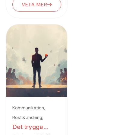
ett tecken på
VETA MER
osäkerhet – det är ett
tecken på att...
,
Kommunikation
,
Röst & andning
Det trygga
,
Scenskräck