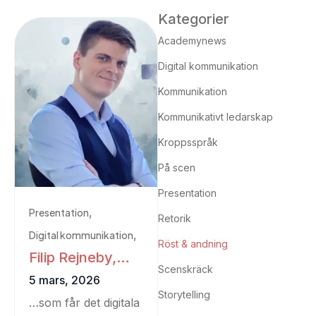
Kategorier
Academynews
Digital kommunikation
Kommunikation
Kommunikativt ledarskap
Kroppsspråk
På scen
Presentation
,
Presentation
Retorik
,
Digital kommunikation
Röst & andning
Filip Rejneby,
,
,
Retorik
Röst & andning
Scenskräck
den icke
5 mars, 2026
Speakers
Storytelling
stammande
…som får det digitala