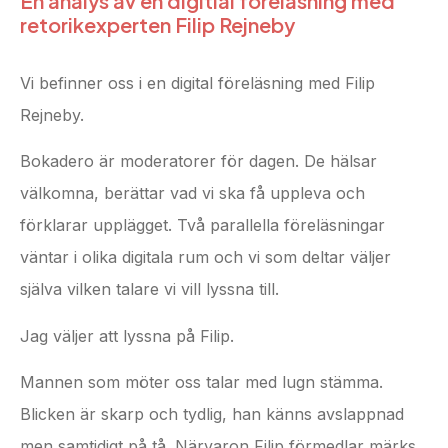
En analys av en digitial föreläsning med
retorikexperten Filip Rejneby
Vi befinner oss i en digital föreläsning med Filip
Rejneby.
Bokadero är moderatorer för dagen. De hälsar
välkomna, berättar vad vi ska få uppleva och
förklarar upplägget. Två parallella föreläsningar
väntar i olika digitala rum och vi som deltar väljer
själva vilken talare vi vill lyssna till.
Jag väljer att lyssna på Filip.
Mannen som möter oss talar med lugn stämma.
Blicken är skarp och tydlig, han känns avslappnad
men samtidigt på tå. Närvaron Filip förmedlar märks