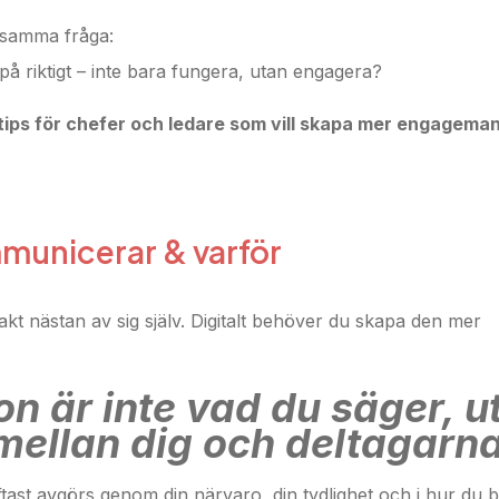
 samma fråga:
a på riktigt – inte bara fungera, utan engagera?
a tips för chefer och ledare som vill skapa mer engagema
mmunicerar & varför
akt nästan av sig själv. Digitalt behöver du skapa den mer
 är inte vad du säger, u
mellan dig och deltagarn
ast avgörs genom din närvaro, din tydlighet och i hur du b