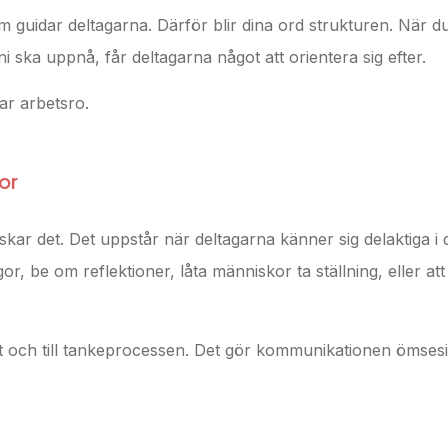
som guidar deltagarna. Därför blir dina ord strukturen. När d
i ska uppnå, får deltagarna något att orientera sig efter.
ar arbetsro.
or
kar det. Det uppstår när deltagarna känner sig delaktiga i 
r, be om reflektioner, låta människor ta ställning, eller att
rdet och till tankeprocessen. Det gör kommunikationen ömsesi