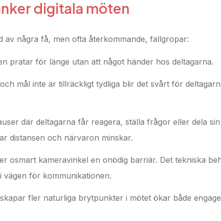
änker digitala möten
d av några få, men ofta återkommande, fallgropar:
n pratar för länge utan att något händer hos deltagarna.
h mål inte är tillräckligt tydliga blir det svårt för deltagarn
user där deltagarna får reagera, ställa frågor eller dela sin
kar distansen och närvaron minskar.
 eller osmart kameravinkel en onödig barriär. Det tekniska b
å i vägen för kommunikationen.
 skapar fler naturliga brytpunkter i mötet ökar både enga