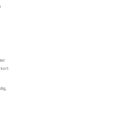
u
det
 kort
dig,