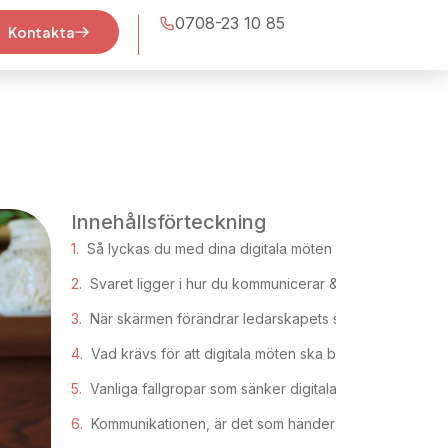
0708-23 10 85
Kontakta
Innehållsförteckning
Så lyckas du med dina digitala möten
Svaret ligger i hur du kommunicerar & varför
När skärmen förändrar ledarskapets spelplan
Vad krävs för att digitala möten ska bli riktigt bra?
Vanliga fallgropar som sänker digitala möten
Kommunikationen, är det som händer mellan dig och 