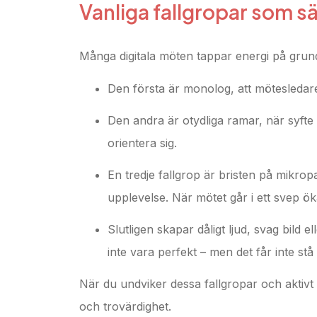
Vanliga fallgropar som s
Många digitala möten tappar energi på grun
Den första är monolog, att mötesledare
Den andra är otydliga ramar, när syfte oc
orientera sig.
En tredje fallgrop är bristen på mikropa
upplevelse. När mötet går i ett svep ö
Slutligen skapar dåligt ljud, svag bild
inte vara perfekt – men det får inte st
När du undviker dessa fallgropar och aktivt
och trovärdighet.