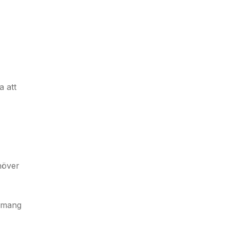
a att
ehöver
gemang