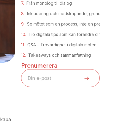
Från monolog till dialog
Inkludering och medskapande, grunden för engage
Se mötet som en process, inte en presentation
Tio digitala tips som kan förändra din framgång i digi
Q&A – Trovärdighet i digitala möten
Takeaways och sammanfattning
Prenumerera
skapa