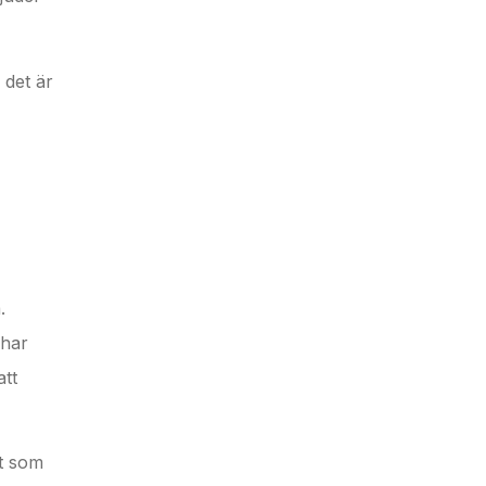
 det är
.
 har
att
kt som