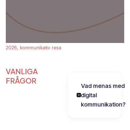
2026
,
kommunikativ resa
VANLIGA
FRÅGOR
Vad menas med
digital
kommunikation?