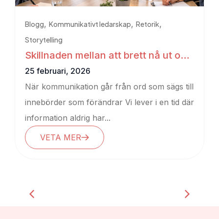
,
,
,
Blogg
Kommunikativt ledarskap
Retorik
Storytelling
Skillnaden mellan att brett nå ut och
att effektivt nå in
25 februari, 2026
När kommunikation går från ord som sägs till
innebörder som förändrar Vi lever i en tid där
information aldrig har...
VETA MER