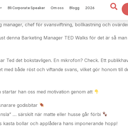
Bli Corporate Speaker
Om oss
Blogg
2026
 manager, chef för svansviftning, bollkastning och ovärde
ust denna Barketing Manager TED Walks för det är så man 
nar Ted det bokstavligen. En mikrofon? Check. Ett publikh
d både röst och viftande svans, vilket gör honom till det 
gon startar han oss med motivation genom att
snarare godisbitar
sla” … särskilt när matte eller husse går förbi
s kasta bollar och applådera hans imponerande hopp!