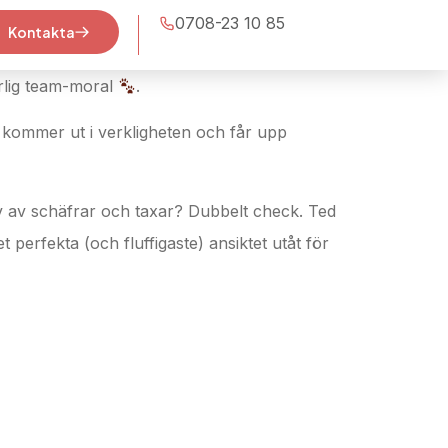
0708-23 10 85
Kontakta
rlig team-moral
.
kommer ut i verkligheten och får upp
av av schäfrar och taxar? Dubbelt check. Ted
perfekta (och fluffigaste) ansiktet utåt för