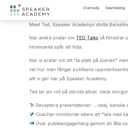
Startsida
Talarträning
Meet Ted, Speaker Academys stolta Barketing
När andra pratar om
TED Talks
så föredrar j
intressanta spår att följa.
När vi pratar om att ”ta plats på scenen” me
vet hur man fångar publikens uppmärksamhet me
allt vi gör här på Speaker Academy.
Ted tar sin roll på största allvar. Varje mor
Receptera presentationer … okej, kanske 
Coachar inombords-talare att ”tala med kän
Övar publikengagemang genom att låta os