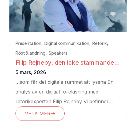
,
,
,
Presentation
Digital kommunikation
Retorik
,
Röst & andning
Speakers
Filip Rejneby, den icke stammande
retorikern…
5 mars, 2026
…som får det digitala rummet att lyssna En
analys av en digitial föreläsning med
retorikexperten Filip Rejneby Vi befinner
oss...
VETA MER