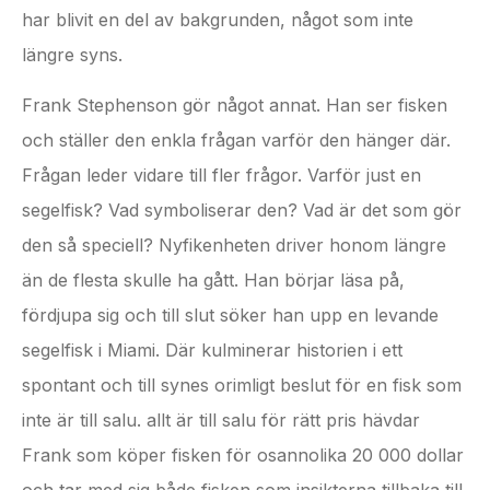
har blivit en del av bakgrunden, något som inte
längre syns.
Frank Stephenson gör något annat. Han ser fisken
och ställer den enkla frågan varför den hänger där.
Frågan leder vidare till fler frågor. Varför just en
segelfisk? Vad symboliserar den? Vad är det som gör
den så speciell? Nyfikenheten driver honom längre
än de flesta skulle ha gått. Han börjar läsa på,
fördjupa sig och till slut söker han upp en levande
segelfisk i Miami. Där kulminerar historien i ett
spontant och till synes orimligt beslut för en fisk som
inte är till salu. allt är till salu för rätt pris hävdar
Frank som köper fisken för osannolika 20 000 dollar
och tar med sig både fisken som insikterna tillbaka till