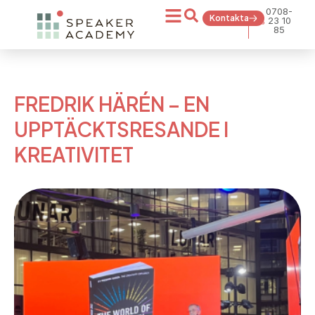
0708-
Kontakta
23 10
85
FREDRIK HÄRÉN – EN
UPPTÄCKTSRESANDE I
KREATIVITET