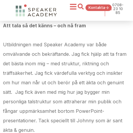
0708-
Kontakta
23 10
85
Att tala så det känns – och nå fram
Utbildningen med Speaker Academy var både
omvälvande och bekräftande. Jag fick hjälp att ta fram
det bästa inom mig – med struktur, riktning och
träffsäkerhet. Jag fick värdefulla verktyg och insikter
om hur man når ut och berör på ett äkta och genuint
sätt. Jag fick även med mig hur jag bygger min
personliga talstruktur som attraherar min publik och
fångar uppmärksamhet bortom PowerPoint-
presentationer. Tack speciellt till Johnny som är sant
äkta & genuin.