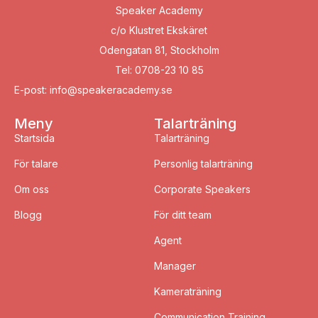
Speaker Academy
c/o Klustret Ekskäret
Odengatan 81, Stockholm
Tel: 0708-23 10 85
E-post: info@speakeracademy.se
Meny
Talarträning
Startsida
Talarträning
För talare
Personlig talarträning
Om oss
Corporate Speakers
Blogg
För ditt team
Agent
Manager
Kameraträning
Communication Training