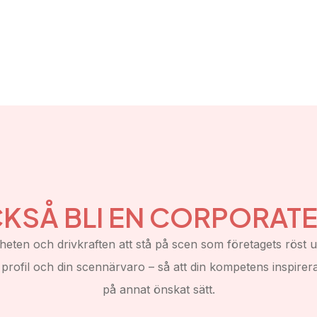
CKSÅ BLI EN CORPORAT
eten och drivkraften att stå på scen som företagets rös
n profil och din scennärvaro – så att din kompetens inspirera
på annat önskat sätt.