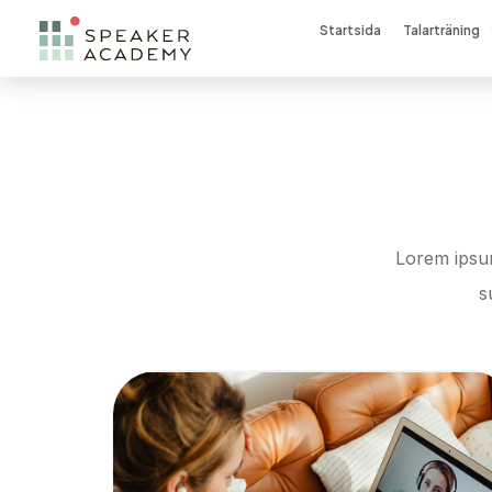
Startsida
Talarträning
Lorem ipsum
s