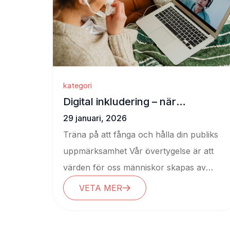
kategori
Digital inkludering – när
affärsnytta möter samhällsnytta
29 januari, 2026
Träna på att fånga och hålla din publiks
uppmärksamhet Vår övertygelse är att
värden för oss människor skapas av
nyfikenhet...
VETA MER