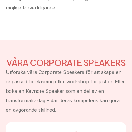
möjliga förverkligande.
VAD KÄNNETECKNAR EN
CORPORATE SPEAKER
En Corporate Speaker företräder en organisation
med djup förankrad kunskap, strategisk höjd och
VÅRA CORPORATE SPEAKERS
praktisk förståelse. De representerar sitt företag, sitt
Utforska våra Corporate Speakers för att skapa en
ämne – och sin egen trovärdighet.
anpassad föreläsning eller workshop för just er. Eller
Det handlar inte bara om att inspirera, utan om att
boka en Keynote Speaker som en del av en
skapa förflyttning. Skillnaden mellan dåtid och
transformativ dag – där deras kompetens kan göra
framtid. Mellan hur och varför.
en avgörande skillnad.
Corporate Speakers bygger broar mellan teknik,
strategi och människa. De förmedlar komplexitet på