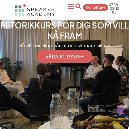
0708-
Kontakta
23 10
85
CORPORATE SPEAKERS
Vi hjälper ledare, experter och chefer att äga scenen
LÄS MER