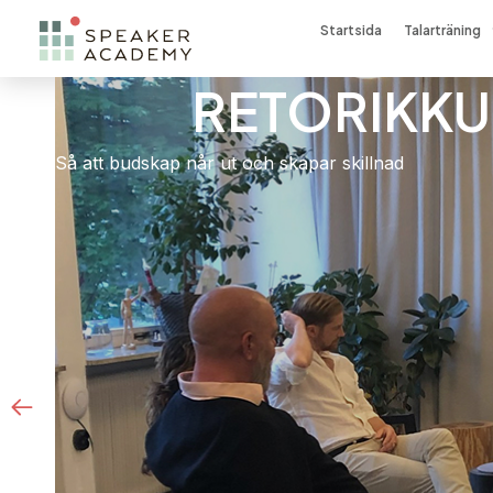
Startsida
Talarträning
C
Vi hjälper ledare, experter och chefer att äga scene