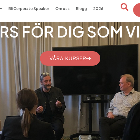
Bli Corporate Speaker
Om oss
Blogg
2026
ORPORATE SPEAKE
n
LÄS MER