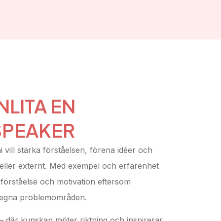
NLITA EN
SPEAKER
vill stärka förståelsen, förena idéer och
 eller externt. Med exempel och erfarenhet
 förståelse och motivation eftersom
ens egna problemområden.
– där kunskap möter riktning och inspirerar