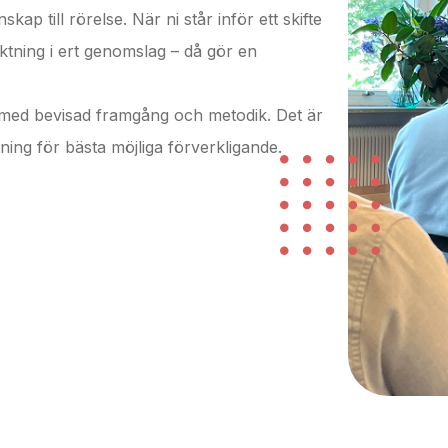
p till rörelse. När ni står inför ett skifte
iktning i ert genomslag – då gör en
 med bevisad framgång och metodik. Det är
ning för bästa möjliga förverkligande.
RATE SPEAKER
sation med djup förankrad kunskap,
epresenterar sitt företag, sitt ämne – och
om att skapa förflyttning. Skillnaden mellan
nik, strategi och människa. De förmedlar
stärker motivation och som leder till