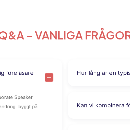
Q&A – VANLIGA FRÅGO
ig föreläsare
Hur lång är en typi
rporate Speaker
Kan vi kombinera 
rändring, byggt på