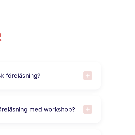
R
sk föreläsning?
föreläsning med workshop?