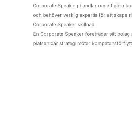
Corporate Speaking handlar om att göra kunska
och behöver verklig expertis för att skapa r
Corporate Speaker skillnad.
En Corporate Speaker företräder sitt bolag
platsen där strategi möter kompetensförflytt
VAD KÄNNETECKNAR EN CORPO
En Corporate Speaker företräder en organi
strategisk höjd och praktisk förståelse. De r
sin egen trovärdighet.
Det handlar inte bara om att inspirera, utan 
dåtid och framtid. Mellan hur och varför.
Corporate Speakers bygger broar mellan tek
komplexitet på ett sätt som ökar förståelse, 