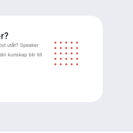
er?
öst utåt? Speaker
in kunskap blir till