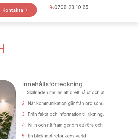
0708-23 10 85
Kontakta
H
Innehållsförteckning
Skillnaden mellan att brett nå ut och att effektivt nå in
När kommunikation går från ord som sägs till innebörd
Från fakta och information till riktning, innebörd och b
Ni in och nå fram genom att röra och beröra
En blick mot retorikens värld