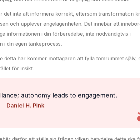
r det inte att informera korrekt, eftersom transformation k
nsen och upplever angelägenheten. Det innebär att innebö
a informationen i din förberedelse, inte nödvändigtvis i
n i din egen tankeprocess.
lse detta har kommer mottagaren att fylla tomrummet själv,
llet för insikt.
pliance; autonomy leads to engagement.
Daniel H. Pink
är därför att ställa sig frågan vilken betydelse detta ska f