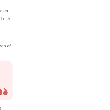
räver
rd och
 och då
å,