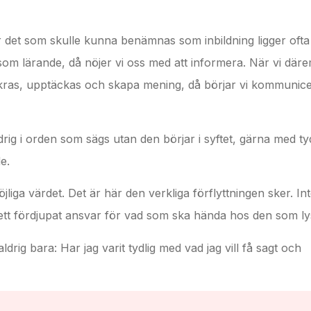
r det som skulle kunna benämnas som inbildning ligger ofta 
som lärande, då nöjer vi oss med att informera. När vi där
ankras, upptäckas och skapa mening, då börjar vi kommunic
ig i orden som sägs utan den börjar i syftet, gärna med ty
e.
jliga värdet. Det är här den verkliga förflyttningen sker. Inte
an i ett fördjupat ansvar för vad som ska hända hos den som l
drig bara: Har jag varit tydlig med vad jag vill få sagt och