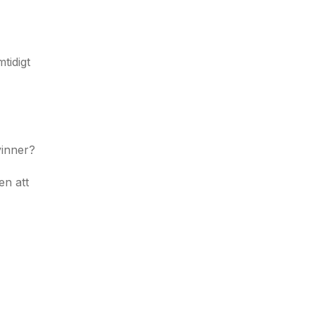
tidigt
vinner?
en att