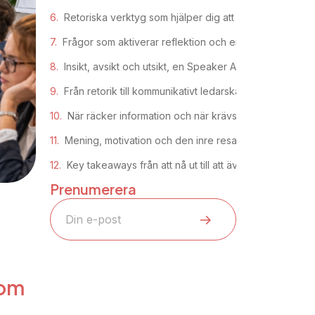
Retoriska verktyg som hjälper dig att nå in
Frågor som aktiverar reflektion och engagemang
Insikt, avsikt och utsikt, en Speaker Academy-modell i 
Från retorik till kommunikativt ledarskap
När räcker information och när krävs angelägenhet
Mening, motivation och den inre resan
Key takeaways från att nå ut till att även nå in – nå fra
Prenumerera
som