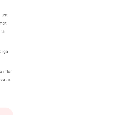
just
emot
era
dliga
 i fler
yssnar.