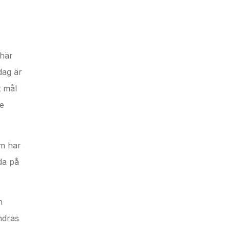
 här
dag är
t mål
se
om har
da på
h
ndras