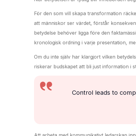
För den som vill skapa transformation räcke
att människor ser värdet, förstår konsekve
betydelse behöver ligga före den faktamässig
kronologisk ordning i varje presentation, me
Om du inte själv har klargjort vilken betyde
riskerar budskapet att bli just information i stä
Control leads to com
Att arbeta med kommunikativt ledarskap inneb