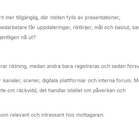
rit mer tillgänglig, där möten fylls av presentationer,
arbetare får uppdateringar, riktlinjer, mål och beslut, sam
gentligen nå ut?
rar riktning, medan andra bara registreras och sedan förs
r kanaler, scener, digitala plattformar och interna forum. M
 inte om räckvidd, det handlar istället om påverkan och
 som relevant och intressant hos mottagaren.