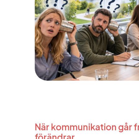
När kommunikation går fr
förändrar