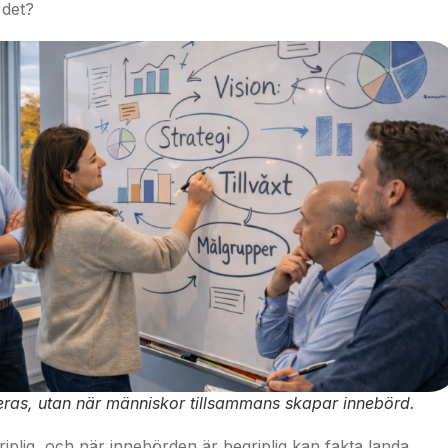
 det?
teras, utan när människor tillsammans skapar innebörd.
riplig, och när innebörden är begriplig kan fakta landa.