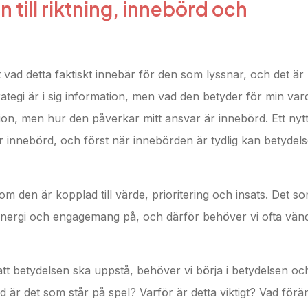
 till riktning, innebörd och
t vad detta faktiskt innebär för den som lyssnar, och det är
ategi är i sig information, men vad den betyder för min var
on, men hur den påverkar mitt ansvar är innebörd. Ett nyt
r innebörd, och först när innebörden är tydlig kan betydel
om den är kopplad till värde, prioritering och insats. Det s
d, energi och engagemang på, och därför behöver vi ofta vän
 att betydelsen ska uppstå, behöver vi börja i betydelsen oc
 är det som står på spel? Varför är detta viktigt? Vad förä