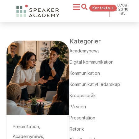
0708-
Kontakta
23 10
85
Kategorier
Academynews
Digital kommunikation
Kommunikation
Kommunikativt ledarskap
Kroppsspråk
På scen
Presentation
,
Presentation
Retorik
,
Academynews