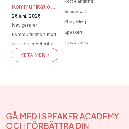
Röst & andning
Kommunikation
,
Kommunikation
Scenskräck
inom företaget
26 juni, 2026
Kommunikativt
Storytelling
Navigera er
ledarskap
Speakers
kommunikation med
Tips & tricks
större medvetenhet
Hur ser
VETA MER
kommunikationen
egentligen ut i er
organisation? Den
här bloggen hjälper
dig att...
GÅ MED I SPEAKER ACADEMY
OCH FÖRBÄTTRA DIN