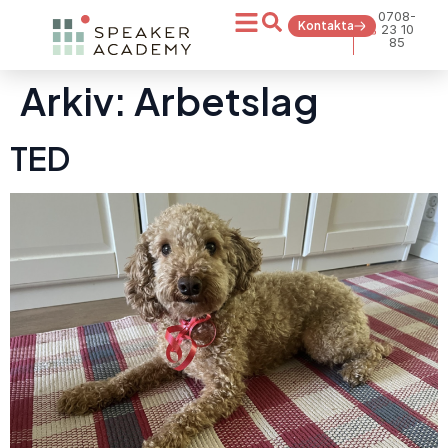
0708-
Kontakta
23 10
85
Arkiv:
Arbetslag
TED