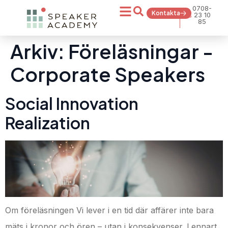
0708-
Kontakta
23 10
85
Arkiv:
Föreläsningar -
Corporate Speakers
Social Innovation
Realization
Om föreläsningen Vi lever i en tid där affärer inte bara
mäts i kronor och ören – utan i konsekvenser. Lennart