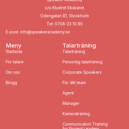
c/o Klustret Ekskäret
Odengatan 81, Stockholm
Tel: 0708-23 10 85
E-post: info@speakeracademy.se
Meny
Talarträning
Startsida
Talarträning
För talare
Personlig talarträning
Om oss
Corporate Speakers
Blogg
För ditt team
Agent
Manager
Kameraträning
Communication Training
for Project Leaders